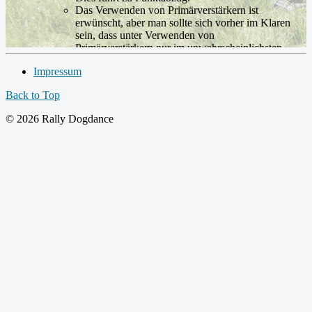
Das Verwenden von Primärverstärkern ist
erwünscht, aber man sollte sich vorher im Klaren
sein, dass unter Verwenden von
Primärverstärkern nur im unwahrscheinlichsten
Falle Sonderpunkte im Bereich Fluss zustande
Impressum
kommen können.
Der Weg von Schild zu Schild fließt in die Berwertung
Back to Top
mit ein.
© 2026 Rally Dogdance
Die Schilder im Einzelnen:
Basis Set:
Start- und Schlussposition sollen statische
Übungen sein, die den Anfang und das Ende der
Präsentation demonstrieren. Der Hund soll nach
der Startposition die Fußposition einnehmen, die
am ersten Schild gefordert wird.
Der hellblaue und dickere Pfeil stellt den
Menschen dar. Der dunkelblaue und schmalere
Pfeil den Hund.
Der Hund soll die einzelnen Fußpositionen und
die gesamte Fußstrecke parallel zum Menschen
zeigen. Leichte Abweichungen im Abstand